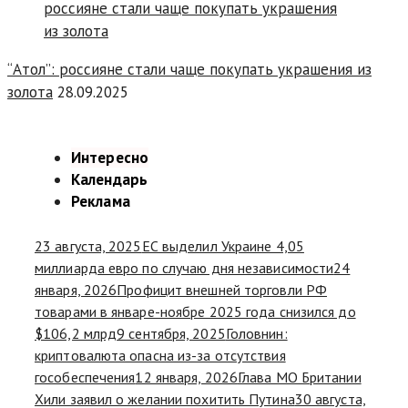
“Атол”: россияне стали чаще покупать украшения из
золота
28.09.2025
Интересно
Календарь
Реклама
23 августа, 2025
ЕС выделил Украине 4,05
миллиарда евро по случаю дня независимости
24
января, 2026
Профицит внешней торговли РФ
товарами в январе-ноябре 2025 года снизился до
$106,2 млрд
9 сентября, 2025
Головнин:
криптовалюта опасна из-за отсутствия
гособеспечения
12 января, 2026
Глава МО Британии
Хили заявил о желании похитить Путина
30 августа,