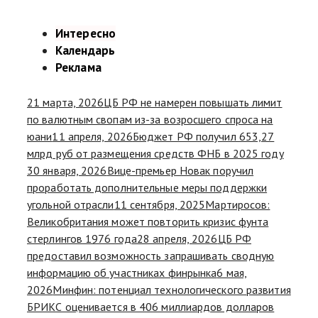
Интересно
Календарь
Реклама
21 марта, 2026
ЦБ РФ не намерен повышать лимит
по валютным свопам из-за возросшего спроса на
юани
11 апреля, 2026
Бюджет РФ получил 653,27
млрд руб от размещения средств ФНБ в 2025 году
30 января, 2026
Вице-премьер Новак поручил
проработать дополнительные меры поддержки
угольной отрасли
11 сентября, 2025
Мартиросов:
Великобритания может повторить кризис фунта
стерлингов 1976 года
28 апреля, 2026
ЦБ РФ
предоставил возможность запрашивать сводную
информацию об участниках финрынка
6 мая,
2026
Минфин: потенциал технологического развития
БРИКС оценивается в 406 миллиардов долларов