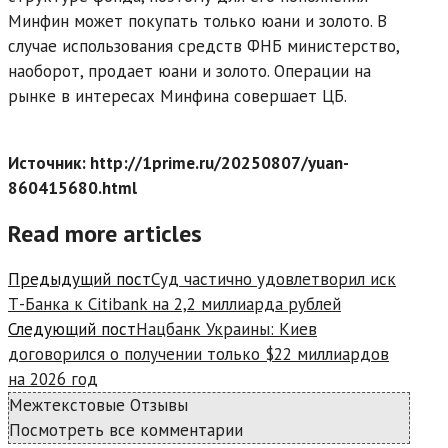
Минфин может покупать только юани и золото. В
случае использования средств ФНБ министерство,
наоборот, продает юани и золото. Операции на
рынке в интересах Минфина совершает ЦБ.
Источник: http://1prime.ru/20250807/yuan-
860415680.html
Read more articles
Предыдущий пост
Суд частично удовлетворил иск
Т-Банка к Citibank на 2,2 миллиарда рублей
Следующий пост
Нацбанк Украины: Киев
договорился о получении только $22 миллиардов
на 2026 год
Межтекстовые Отзывы
Посмотреть все комментарии