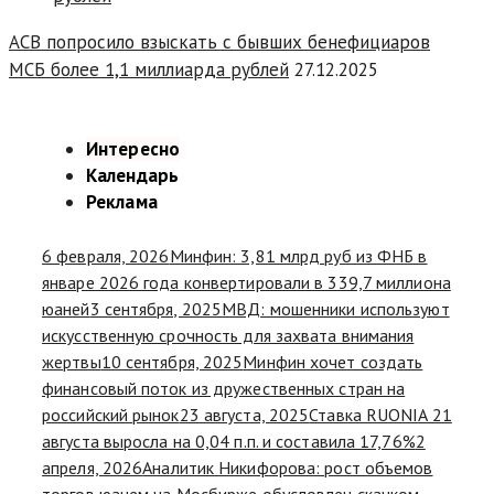
АСВ попросило взыскать с бывших бенефициаров
МСБ более 1,1 миллиарда рублей
27.12.2025
Интересно
Календарь
Реклама
6 февраля, 2026
Минфин: 3,81 млрд руб из ФНБ в
январе 2026 года конвертировали в 339,7 миллиона
юаней
3 сентября, 2025
МВД: мошенники используют
искусственную срочность для захвата внимания
жертвы
10 сентября, 2025
Минфин хочет создать
финансовый поток из дружественных стран на
российский рынок
23 августа, 2025
Ставка RUONIA 21
августа выросла на 0,04 п.п. и составила 17,76%
2
апреля, 2026
Аналитик Никифорова: рост объемов
торгов юанем на Мосбирже обусловлен скачком