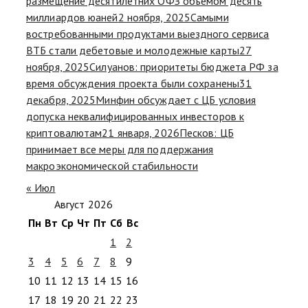
размещение десятилетних ОФЗ объемом десять
миллиардов юаней
2 ноября, 2025
Самыми
востребованными продуктами выездного сервиса
ВТБ стали дебетовые и молодежные карты
27
ноября, 2025
Силуанов: приоритеты бюджета РФ за
время обсуждения проекта были сохранены
31
декабря, 2025
Минфин обсуждает с ЦБ условия
допуска неквалифицированных инвесторов к
криптовалютам
21 января, 2026
Песков: ЦБ
принимает все меры для поддержания
макроэкономической стабильности
« Июл
Август 2026
Пн
Вт
Ср
Чт
Пт
Сб
Вс
1
2
3
4
5
6
7
8
9
10
11
12
13
14
15
16
17
18
19
20
21
22
23