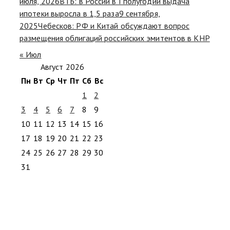
июля, 2026
ВТБ: в России в I полугодии выдача
ипотеки выросла в 1,5 раза
9 сентября,
2025
Чебесков: РФ и Китай обсуждают вопрос
размещения облигаций российских эмитентов в КНР
« Июл
Август 2026
Пн
Вт
Ср
Чт
Пт
Сб
Вс
1
2
3
4
5
6
7
8
9
10
11
12
13
14
15
16
17
18
19
20
21
22
23
24
25
26
27
28
29
30
31