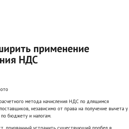
ширить применение
ения НДС
фото
асчетного метода начисления НДС по длящимся
оставщиков, независимо от права на получение вычета у
 по бюджету и налогам.
кт, призванный устранить существующий пробел в