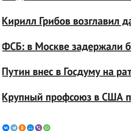
ирилл Грибов возглавил да
СБ: в Москве задержали бол
утин внес в Госдуму на рат
рупный профсоюз в США пот