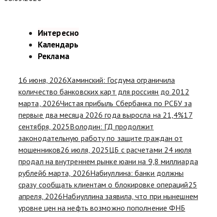
Интересно
Календарь
Реклама
16 июня, 2026
Хаминский: Госдума ограничила
количество банковских карт для россиян до 20
12
марта, 2026
Чистая прибыль Сбербанка по РСБУ за
первые два месяца 2026 года выросла на 21,4%
17
сентября, 2025
Володин: ГД продолжит
законодательную работу по защите граждан от
мошенников
26 июля, 2025
ЦБ с расчетами 24 июля
продал на внутреннем рынке юани на 9,8 миллиарда
рублей
6 марта, 2026
Набиуллина: банки должны
сразу сообщать клиентам о блокировке операций
25
апреля, 2026
Набиуллина заявила, что при нынешнем
уровне цен на нефть возможно пополнение ФНБ