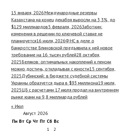
15 января, 2026
Международные резервы
Казахстана на конец декабря выросли на 3,3%, до
$129 миллиардов
5 февраля, 2026
Заботкин:
изменения в решении по ключевой ставке не
планируется
16 июля, 2026
ФНС в деле о
банкротстве Блиновской предъявила к ней новое
требование на 16 тысяч рублей
28 октября,
2025
Беляков: оптимальных накоплений к пенсии
можно достичь, откладывая с юности
15 сентября,
2025
Дубинский: в бюджете судебной системы
Украины образуется дыра в $93 миллиона
19 июля,
2025
ЦБ с расчетами 17 июля продал на внутреннем
рынке юани на 9,8 миллиарда рублей
« Июл
Август 2026
Пн
Вт
Ср
Чт
Пт
Сб
Вс
1
2