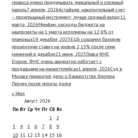
сервиса нужно придумывать уникальный и сложный
пароль
7 апреля, 2026
Астафьев: накопительный счет
– проигрышный инструмент, лучше срочный вклад
11
марта, 2026
Минфин: расходы бюджета на
нацпроекты на 1 марта исполнены на 12,6% от
плановых
19 декабря, 2025
ЕЦБ сохранил базовую
процентную ставку на уровне 2,15% после семи
снижений в декабре
21 июня, 2025
Глава ФНС
Егоров: ФНС очень аккуратно работает с
продавцами на маркетплейсах
1 апреля, 2026
Суд в
Москве прекратил дело о банкротстве блогера
Лерчек после уплаты долга
« Июл
Август 2026
Пн
Вт
Ср
Чт
Пт
Сб
Вс
1
2
3
4
5
6
7
8
9
10
11
12
13
14
15
16