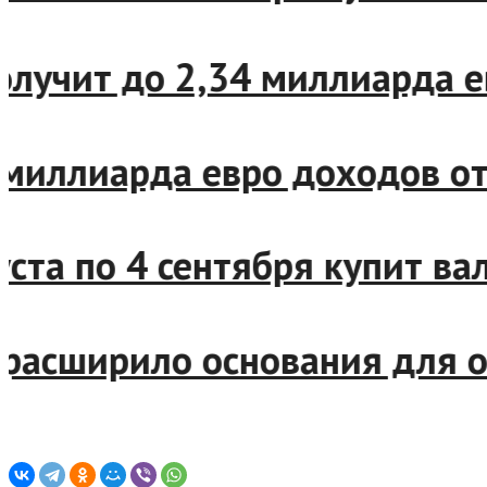
учит до 2,34 миллиарда евр
миллиарда евро доходов от 
та по 4 сентября купит валю
сширило основания для отн