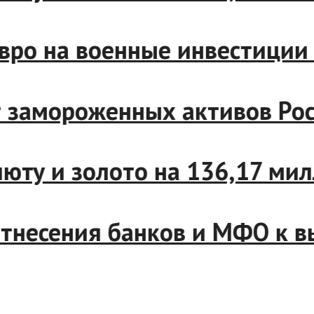
о на военные инвестиции в
замороженных активов Росс
ту и золото на 136,17 милл
есения банков и МФО к выс