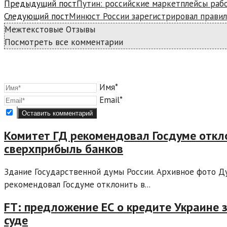
Предыдущий пост
Путин: российские маркетплейсы ра
Следующий пост
Минюст России зарегистрировал прави
Межтекстовые Отзывы
Посмотреть все комментарии
Имя*
Email*
Комитет ГД рекомендовал Госдуме откло
сверхприбыль банков
Здание Государственной думы России. Архивное фото Д
рекомендовал Госдуме отклонить в...
FT: предложение ЕС о кредите Украине з
суде