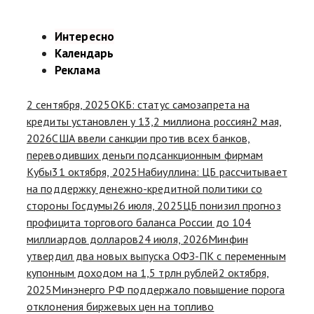
Интересно
Календарь
Реклама
2 сентября, 2025
ОКБ: статус самозапрета на
кредиты установлен у 13,2 миллиона россиян
2 мая,
2026
США ввели санкции против всех банков,
переводивших деньги подсанкционным фирмам
Кубы
31 октября, 2025
Набиуллина: ЦБ рассчитывает
на поддержку денежно-кредитной политики со
стороны Госдумы
26 июля, 2025
ЦБ понизил прогноз
профицита торгового баланса России до 104
миллиардов долларов
24 июля, 2026
Минфин
утвердил два новых выпуска ОФЗ-ПК с переменным
купонным доходом на 1,5 трлн рублей
2 октября,
2025
Минэнерго РФ поддержало повышение порога
отклонения биржевых цен на топливо