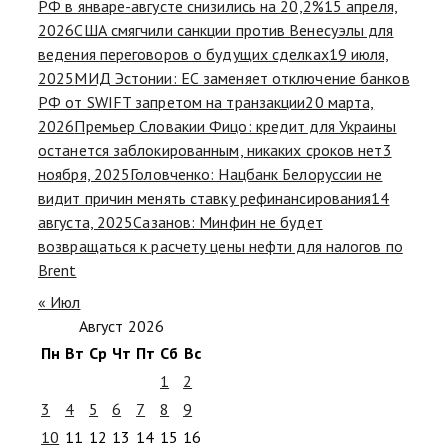
РФ в январе-августе снизились на 20,2%
15 апреля,
2026
США смягчили санкции против Венесуэлы для
ведения переговоров о будущих сделках
19 июля,
2025
МИД Эстонии: ЕС заменяет отключение банков
РФ от SWIFT запретом на транзакции
20 марта,
2026
Премьер Словакии Фицо: кредит для Украины
останется заблокированным, никаких сроков нет
3
ноября, 2025
Головченко: Нацбанк Белоруссии не
видит причин менять ставку рефинансирования
14
августа, 2025
Сазанов: Минфин не будет
возвращаться к расчету цены нефти для налогов по
Brent
« Июл
Август 2026
Пн
Вт
Ср
Чт
Пт
Сб
Вс
1
2
3
4
5
6
7
8
9
10
11
12
13
14
15
16