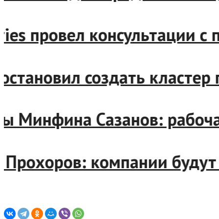
berries провел консультаци
н постановил создать класте
лавы Минфина Сазанов: рабо
ерт Прохоров: компании бу