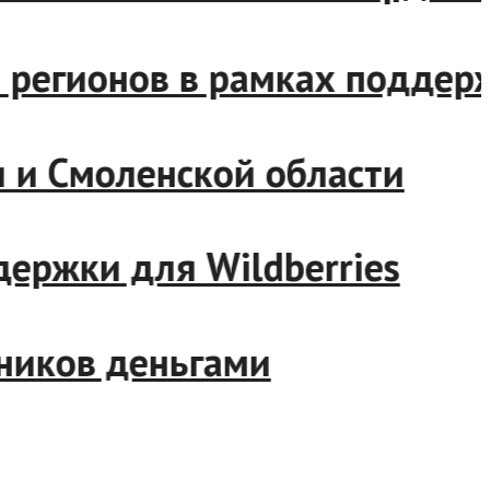
яда регионов в рамках под
тии и Смоленской области
оддержки для Wildberries
рудников деньгами