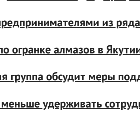
и с предпринимателями из р
р по огранке алмазов в Яку
чая группа обсудит меры п
дут меньше удерживать сот