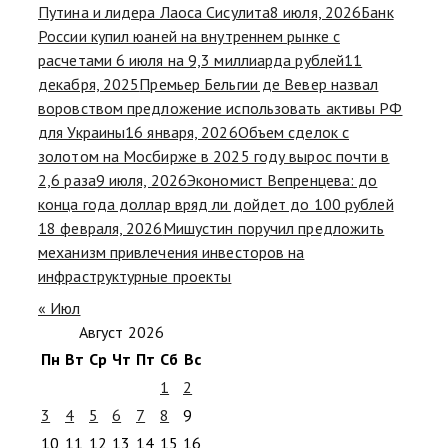
Путина и лидера Лаоса Сисулита
8 июля, 2026
Банк
России купил юаней на внутреннем рынке с
расчетами 6 июля на 9,3 миллиарда рублей
11
декабря, 2025
Премьер Бельгии де Вевер назвал
воровством предложение использовать активы РФ
для Украины
16 января, 2026
Объем сделок с
золотом на Мосбирже в 2025 году вырос почти в
2,6 раза
9 июля, 2026
Экономист Вепренцева: до
конца года доллар вряд ли дойдет до 100 рублей
18 февраля, 2026
Мишустин поручил предложить
механизм привлечения инвесторов на
инфраструктурные проекты
« Июл
Август 2026
Пн
Вт
Ср
Чт
Пт
Сб
Вс
1
2
3
4
5
6
7
8
9
10
11
12
13
14
15
16