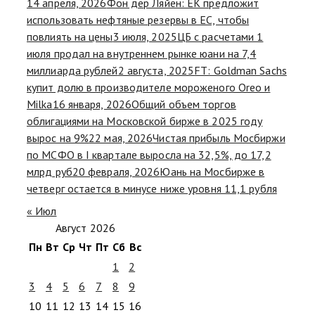
14 апреля, 2026
Фон дер Ляйен: ЕК предложит
использовать нефтяные резервы в ЕС, чтобы
повлиять на цены
3 июля, 2025
ЦБ с расчетами 1
июля продал на внутреннем рынке юани на 7,4
миллиарда рублей
2 августа, 2025
FT: Goldman Sachs
купит долю в производителе мороженого Oreo и
Milka
16 января, 2026
Общий объем торгов
облигациями на Московской бирже в 2025 году
вырос на 9%
22 мая, 2026
Чистая прибыль Мосбиржи
по МСФО в I квартале выросла на 32,5%, до 17,2
млрд руб
20 февраля, 2026
Юань на Мосбирже в
четверг остается в минусе ниже уровня 11,1 рубля
« Июл
Август 2026
Пн
Вт
Ср
Чт
Пт
Сб
Вс
1
2
3
4
5
6
7
8
9
10
11
12
13
14
15
16