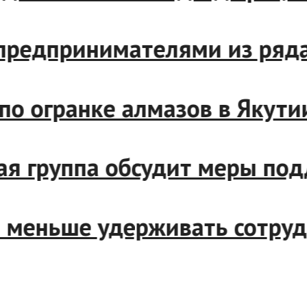
и с предпринимателями из 
ер по огранке алмазов в Як
чая группа обсудит меры п
дут меньше удерживать сот