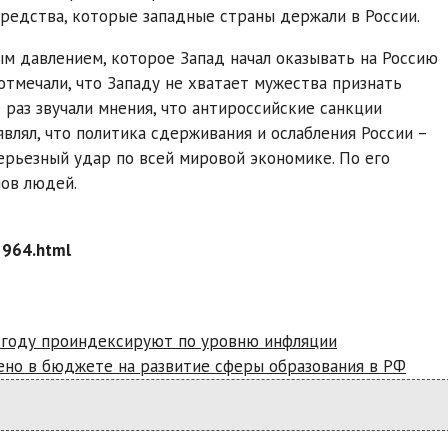
средства, которые западные страны держали в России.
ным давлением, которое Запад начал оказывать на Россию
отмечали, что Западу не хватает мужества признать
 раз звучали мнения, что антироссийские санкции
лял, что политика сдерживания и ослабления России –
серьезный удар по всей мировой экономике. По его
нов людей.
2964.html
6 году проиндексируют по уровню инфляции
ено в бюджете на развитие сферы образования в РФ