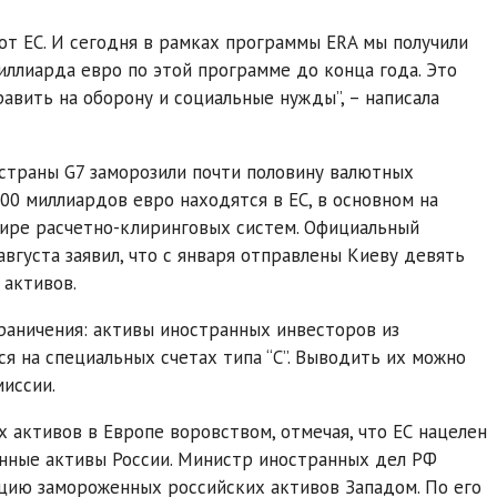
 от ЕС. И сегодня в рамках программы ERA мы получили
ллиарда евро по этой программе до конца года. Это
авить на оборону и социальные нужды”, – написала
 страны G7 заморозили почти половину валютных
00 миллиардов евро находятся в ЕС, в основном на
 мире расчетно-клиринговых систем. Официальный
густа заявил, что с января отправлены Киеву девять
активов.
раничения: активы иностранных инвесторов из
 на специальных счетах типа “С”. Выводить их можно
иссии.
активов в Европе воровством, отмечая, что ЕС нацелен
венные активы России. Министр иностранных дел РФ
ацию замороженных российских активов Западом. По его