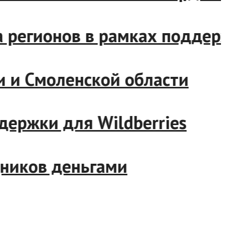
ряда регионов в рамках под
утии и Смоленской области
оддержки для Wildberries
рудников деньгами