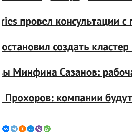
berries провел консультаци
н постановил создать класт
лавы Минфина Сазанов: рабо
ерт Прохоров: компании бу