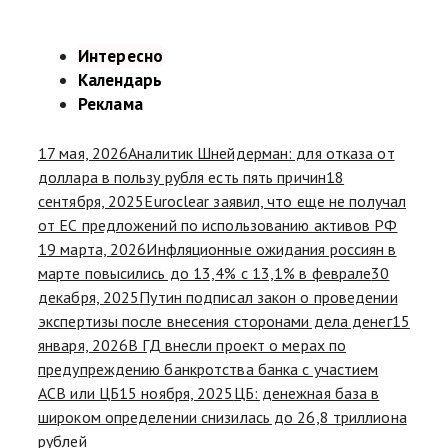
Интересно
Календарь
Реклама
17 мая, 2026
Аналитик Шнейдерман: для отказа от
доллара в пользу рубля есть пять причин
18
сентября, 2025
Euroclear заявил, что еще не получал
от ЕС предложений по использованию активов РФ
19 марта, 2026
Инфляционные ожидания россиян в
марте повысились до 13,4% с 13,1% в феврале
30
декабря, 2025
Путин подписал закон о проведении
экспертизы после внесения сторонами дела денег
15
января, 2026
В ГД внесли проект о мерах по
предупреждению банкротства банка с участием
АСВ или ЦБ
15 ноября, 2025
ЦБ: денежная база в
широком определении снизилась до 26,8 триллиона
рублей