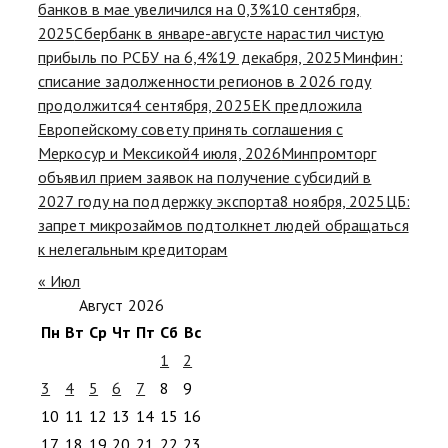
банков в мае увеличился на 0,3%
10 сентября,
2025
Сбербанк в январе-августе нарастил чистую
прибыль по РСБУ на 6,4%
19 декабря, 2025
Минфин:
списание задолженности регионов в 2026 году
продолжится
4 сентября, 2025
ЕК предложила
Европейскому совету принять соглашения с
Меркосур и Мексикой
4 июля, 2026
Минпромторг
объявил прием заявок на получение субсидий в
2027 году на поддержку экспорта
8 ноября, 2025
ЦБ:
запрет микрозаймов подтолкнет людей обращаться
к нелегальным кредиторам
« Июл
Август 2026
Пн
Вт
Ср
Чт
Пт
Сб
Вс
1
2
3
4
5
6
7
8
9
10
11
12
13
14
15
16
17
18
19
20
21
22
23