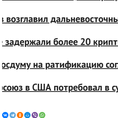
бов возглавил дальневосто
кве задержали более 20 кр
 в Госдуму на ратификацию 
офсоюз в США потребовал в