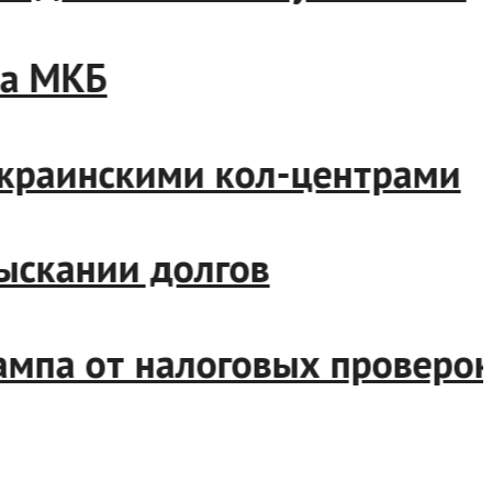
анка МКБ
с украинскими кол-центрам
 взыскании долгов
Трампа от налоговых прове