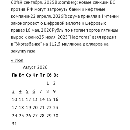
60%
9 сентября, 2025
Bloomberg: новые санкции ЕС
против РФ могут затронуть банки и нефтяные
компании
22 апреля, 2026
Госдума приняла в I чтении
законопроект о цифровой валюте и цифровых
правах
16 мая, 2026
Рубль по итогам торгов пятницы
вырос к юаню
25 июля, 2025
“Нафтогаз” взял кредит
в “Укргазбанке” на 112,5 миллиона долларов на
закупку газа
« Июл
Август 2026
Пн
Вт
Ср
Чт
Пт
Сб
Вс
1
2
3
4
5
6
7
8
9
10
11
12
13
14
15
16
17
18
19
20
21
22
23
24
25
26
27
28
29
30
31