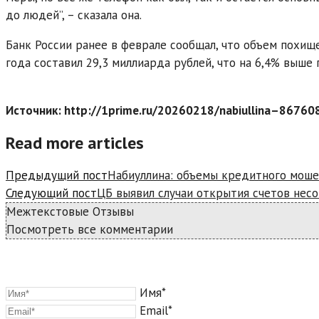
до людей”, – сказала она.
Банк России ранее в феврале сообщал, что объем похищ
года составил 29,3 миллиарда рублей, что на 6,4% выше 
Источник: http://1prime.ru/20260218/nabiullina–86760
Read more articles
Предыдущий пост
Набиуллина: объемы кредитного мошен
Следующий пост
ЦБ выявил случаи открытия счетов нес
Межтекстовые Отзывы
Посмотреть все комментарии
Имя*
Email*