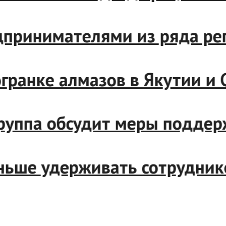
предпринимателями из ряда
о огранке алмазов в Якутии
группа обсудит меры подде
меньше удерживать сотрудн