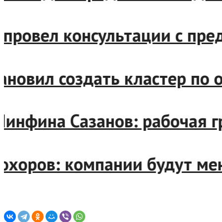
ies провел консультации с 
становил создать кластер п
 Минфина Сазанов: рабочая 
Прохоров: компании будут 