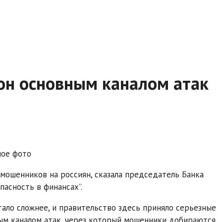
он основным каналом атак
ное фото
 мошенников на россиян, сказала председатель Банка
асность в финансах”.
ало сложнее, и правительство здесь приняло серьезные
вным каналом атак, через который мошенники добираются