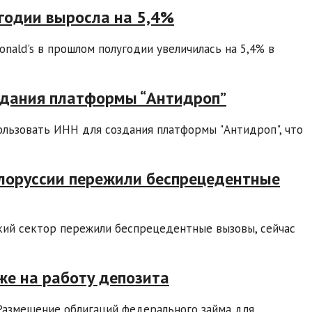
угодии выросла на 5,4%
nald's в прошлом полугодии увеличилась на 5,4% в
здания платформы “Антидроп”
пользовать ИНН для создания платформы "Антидроп", что
лоруссии пережили беспрецедентные
ский сектор пережили беспрецедентные вызовы, сейчас
е на работу депозита
Размещение облигаций федерального займа для