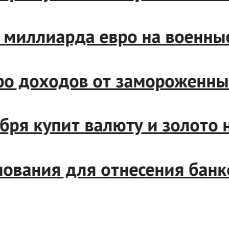
миллиарда евро на военные 
 доходов от замороженных 
ря купит валюту и золото н
ания для отнесения банков