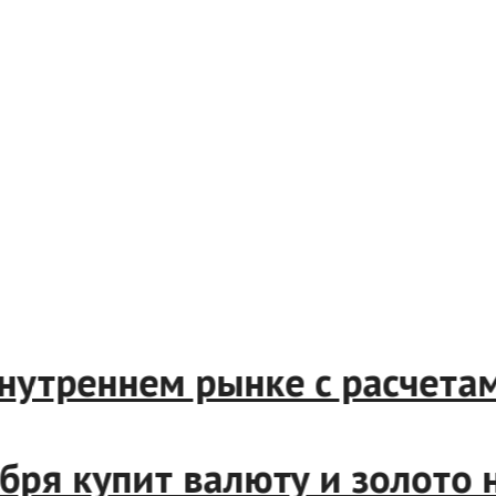
треннем рынке с расчетами 
ря купит валюту и золото н