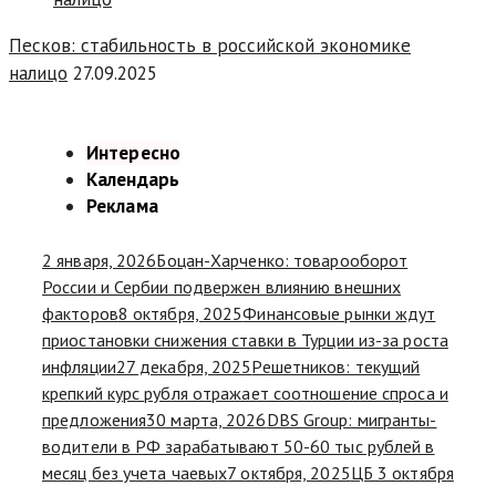
Песков: стабильность в российской экономике
налицо
27.09.2025
Интересно
Календарь
Реклама
2 января, 2026
Боцан-Харченко: товарооборот
России и Сербии подвержен влиянию внешних
факторов
8 октября, 2025
Финансовые рынки ждут
приостановки снижения ставки в Турции из-за роста
инфляции
27 декабря, 2025
Решетников: текущий
крепкий курс рубля отражает соотношение спроса и
предложения
30 марта, 2026
DBS Group: мигранты-
водители в РФ зарабатывают 50-60 тыс рублей в
месяц без учета чаевых
7 октября, 2025
ЦБ 3 октября