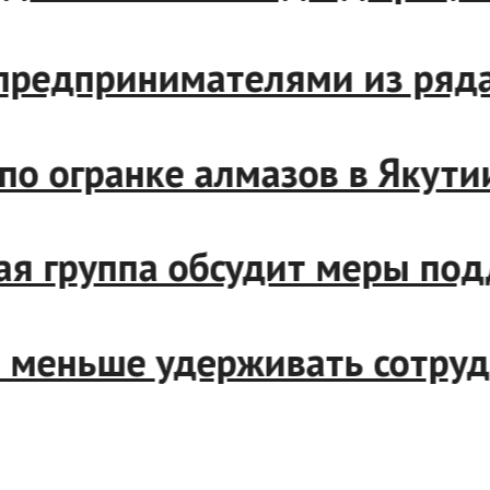
и с предпринимателями из 
ер по огранке алмазов в Як
чая группа обсудит меры п
дут меньше удерживать сот