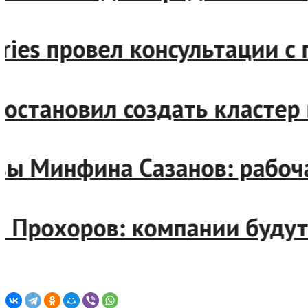
berries провел консультаци
н постановил создать класт
лавы Минфина Сазанов: рабо
ерт Прохоров: компании бу