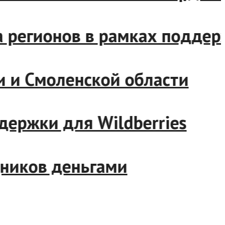
ряда регионов в рамках под
утии и Смоленской области
оддержки для Wildberries
рудников деньгами