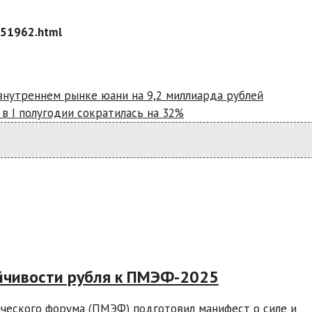
751962.html
 внутреннем рынке юани на 9,2 миллиарда рублей
в I полугодии сократилась на 32%
ойчивости рубля к ПМЭФ-2025
ческого форума (ПМЭФ) подготовил манифест о силе и