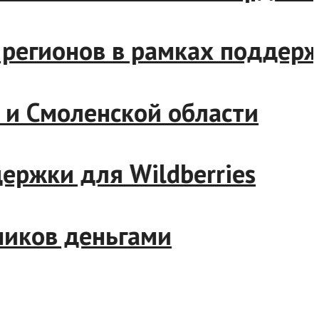
яда регионов в рамках подд
тии и Смоленской области
ддержки для Wildberries
удников деньгами