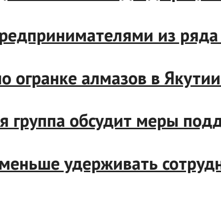
и с предпринимателями из р
р по огранке алмазов в Яку
чая группа обсудит меры по
ут меньше удерживать сотр