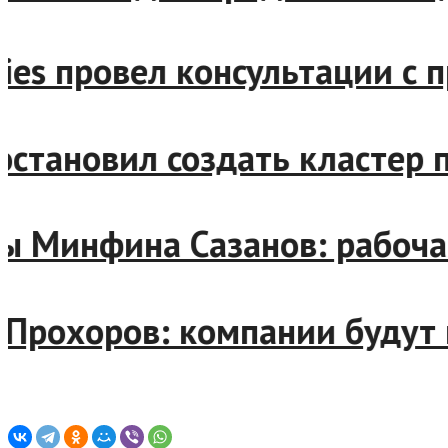
erries провел консультаци
 постановил создать класте
авы Минфина Сазанов: рабо
рт Прохоров: компании буд