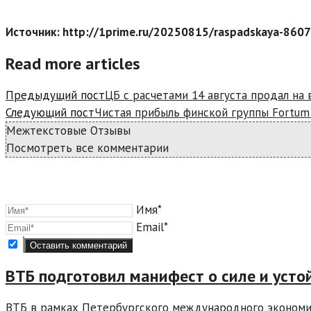
Источник: http://1prime.ru/20250815/raspadskaya-860
Read more articles
Предыдущий пост
ЦБ с расчетами 14 августа продал на
Следующий пост
Чистая прибыль финской группы Fortum 
Межтекстовые Отзывы
Посмотреть все комментарии
Имя*
Email*
ВТБ подготовил манифест о силе и уст
ВТБ в рамках Петербургского международного экономи