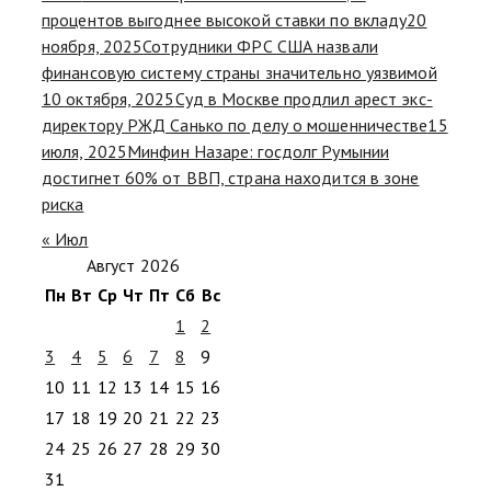
процентов выгоднее высокой ставки по вкладу
20
ноября, 2025
Сотрудники ФРС США назвали
финансовую систему страны значительно уязвимой
10 октября, 2025
Суд в Москве продлил арест экс-
директору РЖД Санько по делу о мошенничестве
15
июля, 2025
Минфин Назаре: госдолг Румынии
достигнет 60% от ВВП, страна находится в зоне
риска
« Июл
Август 2026
Пн
Вт
Ср
Чт
Пт
Сб
Вс
1
2
3
4
5
6
7
8
9
10
11
12
13
14
15
16
17
18
19
20
21
22
23
24
25
26
27
28
29
30
31