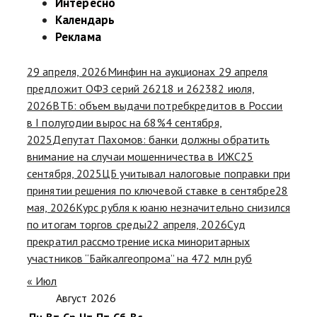
Интересно
Календарь
Реклама
29 апреля, 2026
Минфин на аукционах 29 апреля
предложит ОФЗ серий 26218 и 26238
2 июля,
2026
ВТБ: объем выдачи потребкредитов в России
в I полугодии вырос на 68%
4 сентября,
2025
Депутат Пахомов: банки должны обратить
внимание на случаи мошенничества в ИЖС
25
сентября, 2025
ЦБ учитывал налоговые поправки при
принятии решения по ключевой ставке в сентябре
28
мая, 2026
Курс рубля к юаню незначительно снизился
по итогам торгов среды
22 апреля, 2026
Суд
прекратил рассмотрение иска миноритарных
участников “Байкалгеопрома” на 472 млн руб
« Июл
Август 2026
Пн
Вт
Ср
Чт
Пт
Сб
Вс