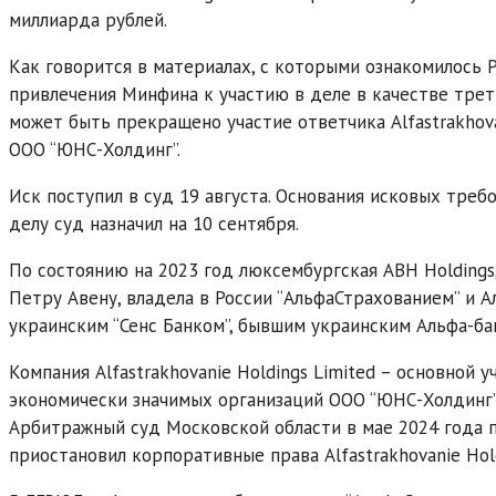
миллиарда рублей.
Как говорится в материалах, с которыми ознакомилось 
привлечения Минфина к участию в деле в качестве треть
может быть прекращено участие ответчика Alfastrakhov
ООО “ЮНС-Холдинг”.
Иск поступил в суд 19 августа. Основания исковых тре
делу суд назначил на 10 сентября.
По состоянию на 2023 год люксембургская ABH Holding
Петру Авену, владела в России “АльфаСтрахованием” и Ал
украинским “Сенс Банком”, бывшим украинским Альфа-ба
Компания Alfastrakhovanie Holdings Limited – основной
экономически значимых организаций ООО “ЮНС-Холдинг”
Арбитражный суд Московской области в мае 2024 года 
приостановил корпоративные права Alfastrakhovanie Hol