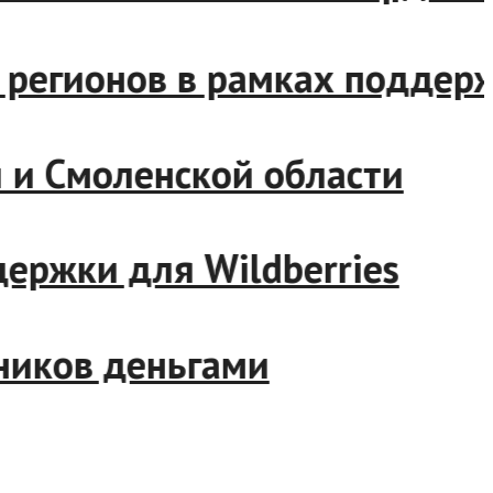
яда регионов в рамках подд
тии и Смоленской области
ддержки для Wildberries
удников деньгами