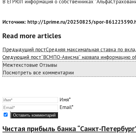
В ЕГРЮЛ информация о собственниках “АльфаСтраховани
Источник: http://1prime.ru/20250825/spor-861223590.
Read more articles
Предыдущий пост
Средняя максимальная ставка по вкла
Следующий пост
“ВСМПО-Ависма” назвала информацию о
Межтекстовые Отзывы
Посмотреть все комментарии
Имя*
Email*
Чистая прибыль банка “Санкт-Петербург