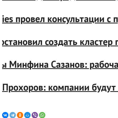
erries провел консультаци
 постановил создать класте
авы Минфина Сазанов: рабо
ерт Прохоров: компании буд