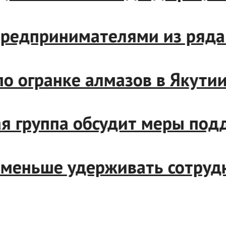
и с предпринимателями из р
р по огранке алмазов в Яку
чая группа обсудит меры по
ут меньше удерживать сотр