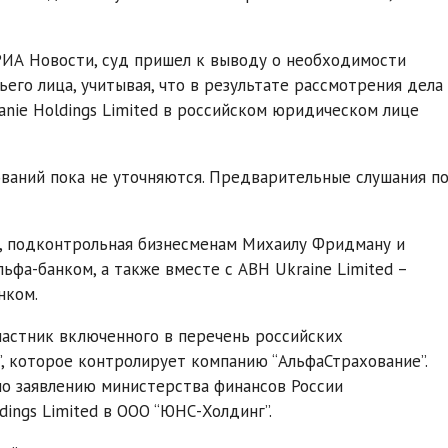
РИА Новости, суд пришел к выводу о необходимости
его лица, учитывая, что в результате рассмотрения дела
anie Holdings Limited в российском юридическом лице
бований пока не уточняются. Предварительные слушания п
s, подконтрольная бизнесменам Михаилу Фридману и
ьфа-банком, а также вместе с ABH Ukraine Limited –
нком.
 участник включенного в перечень российских
, которое контролирует компанию “АльфаСтрахование”.
по заявлению министерства финансов России
dings Limited в ООО “ЮНС-Холдинг”.