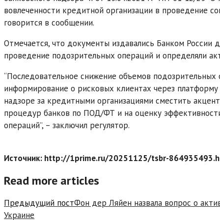
вовлеченности кредитной организации в проведение сом
говорится в сообщении.
Отмечается, что документы издавались Банком России д
проведение подозрительных операций и определяли акт
“Последовательное снижение объемов подозрительных о
информирование о рисковых клиентах через платформу “
надзоре за кредитными организациями сместить акцент
процедур банков по ПОД/ФТ и на оценку эффективност
операций”, – заключил регулятор.
Источник: http://1prime.ru/20251125/tsbr-864935493.h
Read more articles
Предыдущий пост
Фон дер Ляйен назвала вопрос о акти
Украине