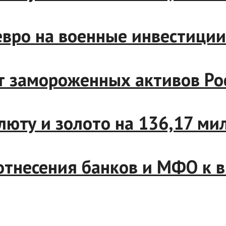
ро на военные инвестиции в
 замороженных активов Рос
юту и золото на 136,17 милл
есения банков и МФО к выс