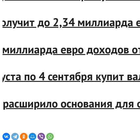
лучит до 2,34 миллиарда ев
миллиарда евро доходов от
та по 4 сентября купит вал
асширило основания для отн