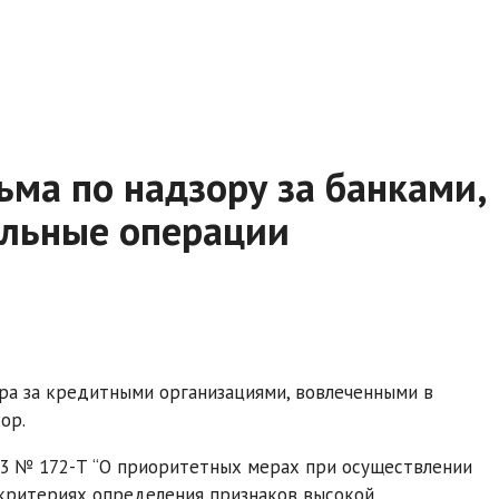
ма по надзору за банками,
ельные операции
ра за кредитными организациями, вовлеченными в
ор.
013 № 172-Т “О приоритетных мерах при осуществлении
О критериях определения признаков высокой