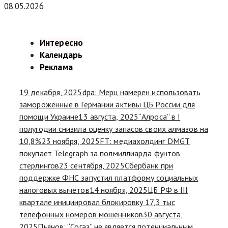
08.05.2026
Интересно
Календарь
Реклама
19 декабря, 2025
dpa: Мерц намерен использовать
замороженные в Германии активы ЦБ России для
помощи Украине
13 августа, 2025
“Алроса” в I
полугодии снизила оценку запасов своих алмазов на
10,8%
23 ноября, 2025
FT: медиахолдинг DMGT
покупает Telegraph за полмиллиарда фунтов
стерлингов
23 сентября, 2025
Сбербанк при
поддержке ФНС запустил платформу социальных
налоговых вычетов
14 ноября, 2025
ЦБ РФ в III
квартале инициировал блокировку 17,3 тыс
телефонных номеров мошенников
30 августа,
2025
Пьянов: “Согаз” не является потенциальным