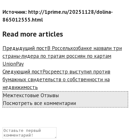
Источник: http://1prime.ru/20251128/dolina-
865012555.html
Read more articles
Предыдущий пост
В Россельхозбанке назвали три
страны-лидера по тратам россиян по картам
UnionPay
Следующий пост
Росреестр выступил против
бумажных свидетельств о собственности на
недвижимость
Межтекстовые Отзывы
Посмотреть все комментарии