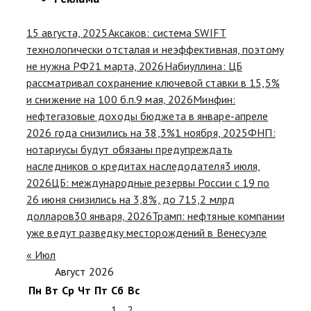
15 августа, 2025
Аксаков: система SWIFT
технологически отсталая и неэффективная, поэтому
не нужна РФ
21 марта, 2026
Набиуллина: ЦБ
рассматривал сохранение ключевой ставки в 15,5%
и снижение на 100 б.п.
9 мая, 2026
Минфин:
нефтегазовые доходы бюджета в январе-апреле
2026 года снизились на 38,3%
1 ноября, 2025
ФНП:
нотариусы будут обязаны предупреждать
наследников о кредитах наследодателя
3 июля,
2026
ЦБ: международные резервы России с 19 по
26 июня снизились на 3,8%, до 715,2 млрд
долларов
30 января, 2026
Трамп: нефтяные компании
уже ведут разведку месторождений в Венесуэле
« Июл
Август 2026
Пн
Вт
Ср
Чт
Пт
Сб
Вс
1
2