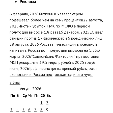
Реклама
6 февраля, 2026
Биткоин в четверг утром
подешевел более чем на семь процентов
22 августа,
2025
Чистый убыток ТМК по МСФО в первом
полугодии вырос в 1,8 раза
16 декабря, 2025
ЕС ввел
санкции против 17 физических и 6 юридических лиц
28 августа, 2025
Росстат: инвестиции в основной
капитал в России во I полугодии выросли на 1,5%
3
марта, 2026
“Совкомбанк Факторинг” предоставил
МСП рекордные 39,5 млрд рублей в 2025 году
6
июня, 2026
Греф: несмотря на крепкий рубль, рост
экономики в России продолжается, и это чудо
« Июл
Август 2026
Пн
Вт
Ср
Чт
Пт
Сб
Вс
1
2
3
4
5
6
7
8
9