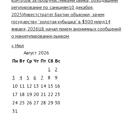
регулирование по санкциям
10 декабря,
2025
Инвестстратег Бахтин объяснил, зачем
государству “золотая кубышка” в $300 млрд
14
января, 2026
ЦБ начал прием анонимных сообщений
о манипулировании рынком
« Июл
Август 2026
Пн
Вт
Ср
Чт
Пт
Сб
Вс
1
2
3
4
5
6
7
8
9
10
11
12
13
14
15
16
17
18
19
20
21
22
23
24
25
26
27
28
29
30
31