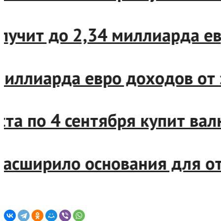
 получит до 2,34 миллиарда
,4 миллиарда евро доходов
густа по 4 сентября купит 
о расширило основания для