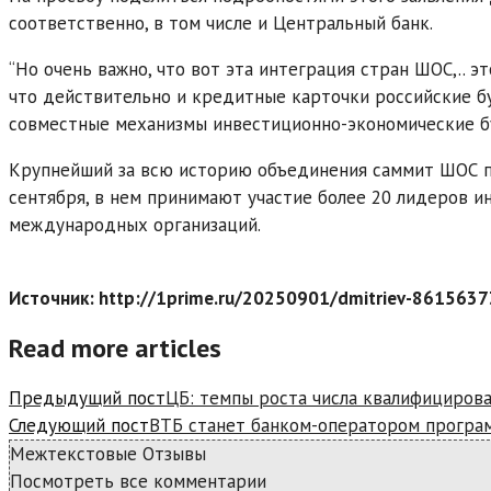
соответственно, в том числе и Центральный банк.
“Но очень важно, что вот эта интеграция стран ШОС,.. 
что действительно и кредитные карточки российские бу
совместные механизмы инвестиционно-экономические бу
Крупнейший за всю историю объединения саммит ШОС пр
сентября, в нем принимают участие более 20 лидеров и
международных организаций.
Источник: http://1prime.ru/20250901/dmitriev-8615637
Read more articles
Предыдущий пост
ЦБ: темпы роста числа квалифицирова
Следующий пост
ВТБ станет банком-оператором програм
Межтекстовые Отзывы
Посмотреть все комментарии