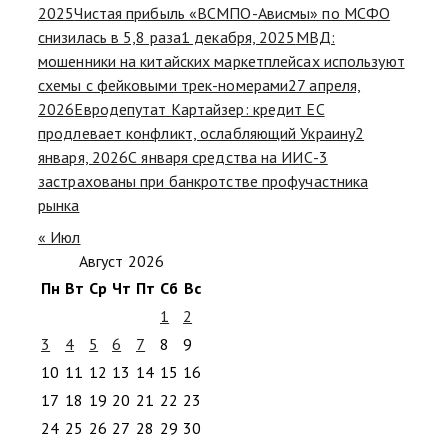
2025
Чистая прибыль «ВСМПО-Ависмы» по МСФО
снизилась в 5,8 раза
1 декабря, 2025
МВД:
мошенники на китайских маркетплейсах используют
схемы с фейковыми трек-номерами
27 апреля,
2026
Евродепутат Картайзер: кредит ЕС
продлевает конфликт, ослабляющий Украину
2
января, 2026
С января средства на ИИС-3
застрахованы при банкротстве профучастника
рынка
« Июл
Август 2026
Пн
Вт
Ср
Чт
Пт
Сб
Вс
1
2
3
4
5
6
7
8
9
10
11
12
13
14
15
16
17
18
19
20
21
22
23
24
25
26
27
28
29
30