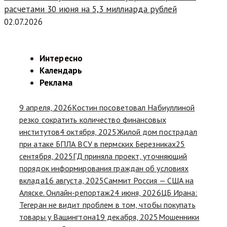
расчетами 30 июня на 5,3 миллиарда рублей
02.07.2026
Интересно
Календарь
Реклама
9 апреля, 2026
Костин посоветовал Набиуллиной
резко сократить количество финансовых
институтов
4 октября, 2025
Жилой дом пострадал
при атаке БПЛА ВСУ в пермских Березниках
25
сентября, 2025
ГД приняла проект, уточняющий
порядок информирования граждан об условиях
вклада
16 августа, 2025
Саммит Россия — США на
Аляске. Онлайн-репортаж
24 июня, 2026
ЦБ Ирана:
Тегеран не видит проблем в том, чтобы покупать
товары у Вашингтона
19 декабря, 2025
Мошенники