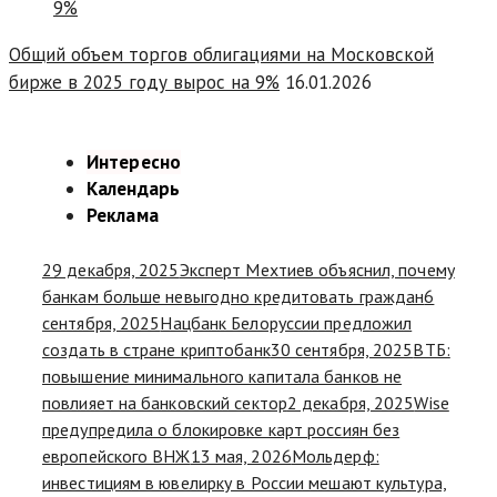
Общий объем торгов облигациями на Московской
бирже в 2025 году вырос на 9%
16.01.2026
Интересно
Календарь
Реклама
29 декабря, 2025
Эксперт Мехтиев объяснил, почему
банкам больше невыгодно кредитовать граждан
6
сентября, 2025
Нацбанк Белоруссии предложил
создать в стране криптобанк
30 сентября, 2025
ВТБ:
повышение минимального капитала банков не
повлияет на банковский сектор
2 декабря, 2025
Wise
предупредила о блокировке карт россиян без
европейского ВНЖ
13 мая, 2026
Мольдерф:
инвестициям в ювелирку в России мешают культура,