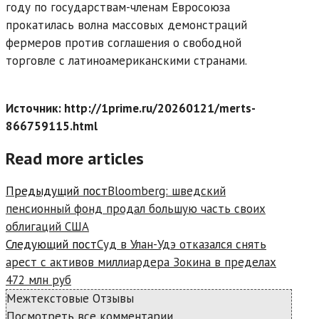
году по государствам-членам Евросоюза
прокатилась волна массовых демонстраций
фермеров против соглашения о свободной
торговле с латиноамериканскими странами.
Источник: http://1prime.ru/20260121/merts-
866759115.html
Read more articles
Предыдущий пост
Bloomberg: шведский
пенсионный фонд продал большую часть своих
облигаций США
Следующий пост
Суд в Улан-Удэ отказался снять
арест с активов миллиардера Зокина в пределах
472 млн руб
Межтекстовые Отзывы
Посмотреть все комментарии