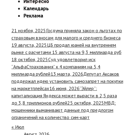
Интересно
Календарь
Реклама
21 ноября, 2025
Госдума приняла закон о льготах по
страховым взносам для малого и среднего бизнеса
19 августа, 2025
ЦБ продал юаней на внутреннем
рынке с расчетами 15 августа на 9,3 миллиарда руб
18 октября, 2025
Суд удовлетворил иск
“АльфаСтрахования” к 4 компаниям на 5,4
миллиарда рублей
13 марта, 2026
Депутат Аксаков
поддержал идею установить самозапрет на покупки
на маркетплейсах
16 июня, 2026
“Эйлер”:
капитализация Яндекса может вырасти в 2,5 раза
до 3,8 триллионов рублей
25 октября, 2025
МВД:
мошенники выманивают данные под предлогом
ограничений на количество сим-карт
« Июл
Август 2026