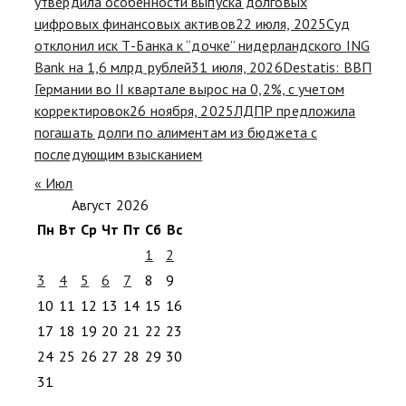
утвердила особенности выпуска долговых
цифровых финансовых активов
22 июля, 2025
Суд
отклонил иск Т-Банка к “дочке” нидерландского ING
Bank на 1,6 млрд рублей
31 июля, 2026
Destatis: ВВП
Германии во II квартале вырос на 0,2%, с учетом
корректировок
26 ноября, 2025
ЛДПР предложила
погашать долги по алиментам из бюджета с
последующим взысканием
« Июл
Август 2026
Пн
Вт
Ср
Чт
Пт
Сб
Вс
1
2
3
4
5
6
7
8
9
10
11
12
13
14
15
16
17
18
19
20
21
22
23
24
25
26
27
28
29
30
31