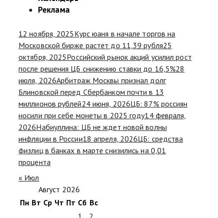
Реклама
12 ноября, 2025
Курс юаня в начале торгов на
Московской бирже растет до 11,39 рубля
25
октября, 2025
Российский рынок акций усилил рост
после решения ЦБ снижению ставки до 16,5%
28
июля, 2026
Арбитраж Москвы признал долг
Блиновской перед Сбербанком почти в 13
миллионов рублей
24 июня, 2026
ЦБ: 87% россиян
носили при себе монеты в 2025 году
14 февраля,
2026
Набиуллина: ЦБ не ждет новой волны
инфляции в России
18 апреля, 2026
ЦБ: средства
физлиц в банках в марте снизились на 0,01
процента
« Июл
Август 2026
Пн
Вт
Ср
Чт
Пт
Сб
Вс
1
2