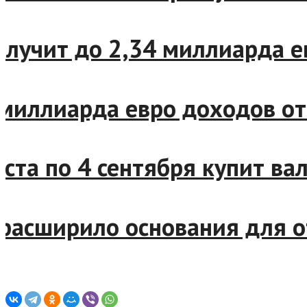
учит до 2,34 миллиарда евр
иллиарда евро доходов от 
та по 4 сентября купит валю
сширило основания для отн