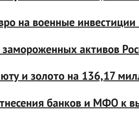
о на военные инвестиции в 
замороженных активов Росс
ту и золото на 136,17 милл
есения банков и МФО к высо