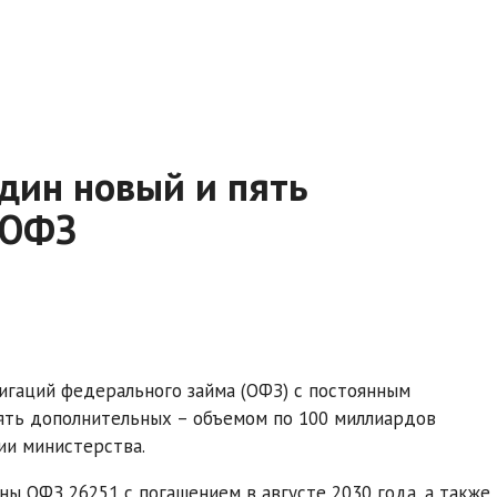
дин новый и пять
 ОФЗ
игаций федерального займа (ОФЗ) с постоянным
ять дополнительных – объемом по 100 миллиардов
ии министерства.
ны ОФЗ 26251 с погашением в августе 2030 года, а также