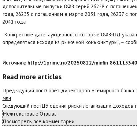
дополнительные выпуски ОФЗ серий 26228 с погашением 
года, 26235 с погашением в марте 2031 года, 26237 с п
2041 года.
“Конкретные даты аукционов, в которые ОФЗ-ПД указан
определяться исходя из рыночной конъюнктуры”, – сооб
Источник: http://1prime.ru/20250822/minfin-861115340
Read more articles
Предыдущий пост
Совет директоров Всемирного банка 
млн
Следующий пост
ЦБ оценил риски легализации доходов 
Межтекстовые Отзывы
Посмотреть все комментарии