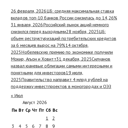
26 февраля, 2026
ЦБ: средняя максимальная ставка
вкладов топ-10 банков России снизилась до 14,26%
31 января, 2026
Российский рынок акций немного
снизился перед выходными
28 ноября, 2025
ЦБ:
объем реструктуризаций потребительских кредитов
за 6 месяцев вырос на 79%
14 октября,
2025
Нобелевскую премию по экономике получили
Мокир, Агьон и Ховитт
31 декабря, 2025
Силуанов
назвал юаневые облигации самыми интересными и
понятными для инвесторов
19 июля,
2025
Правительство направит 4 млрд рублей на
поддержку инвестпроектов в моногородах и ОЭЗ
« Июл
Август 2026
Пн
Вт
Ср
Чт
Пт
Сб
Вс
1
2
3
4
5
6
7
8
9