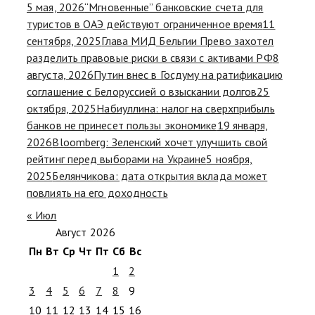
5 мая, 2026
“Мгновенные” банковские счета для
туристов в ОАЭ действуют ограниченное время
11
сентября, 2025
Глава МИД Бельгии Прево захотел
разделить правовые риски в связи с активами РФ
8
августа, 2026
Путин внес в Госдуму на ратификацию
соглашение с Белоруссией о взыскании долгов
25
октября, 2025
Набиуллина: налог на сверхприбыль
банков не принесет пользы экономике
19 января,
2026
Bloomberg: Зеленский хочет улучшить свой
рейтинг перед выборами на Украине
5 ноября,
2025
Белянчикова: дата открытия вклада может
повлиять на его доходность
« Июл
Август 2026
Пн
Вт
Ср
Чт
Пт
Сб
Вс
1
2
3
4
5
6
7
8
9
10
11
12
13
14
15
16