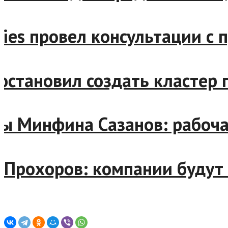
erries провел консультаци
 постановил создать класте
авы Минфина Сазанов: рабо
рт Прохоров: компании буд