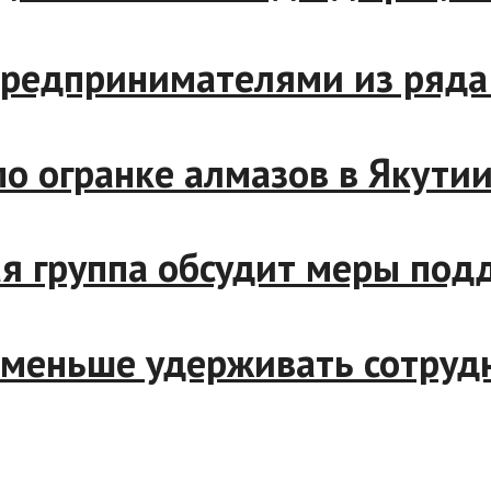
и с предпринимателями из р
р по огранке алмазов в Яку
чая группа обсудит меры по
ут меньше удерживать сотр