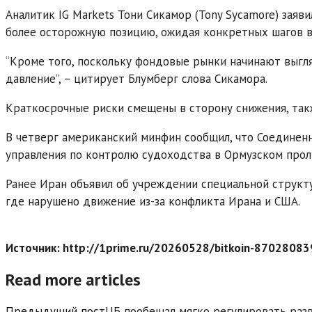
Аналитик IG Markets Тони Сикамор (Tony Sycamore) заяв
более осторожную позицию, ожидая конкретных шагов в
“Кроме того, поскольку фондовые рынки начинают выгл
давление”, – цитирует Блумберг слова Сикамора.
Краткосрочные риски смещены в сторону снижения, так
В четверг американский минфин сообщил, что Соединен
управления по контролю судоходства в Ормузском прол
Ранее Иран объявил об учреждении специальной структу
где нарушено движение из-за конфликта Ирана и США.
Источник: http://1prime.ru/20260528/bitkoin-87028083
Read more articles
Предыдущий пост
ЦБ пообещал мягко регулировать раз