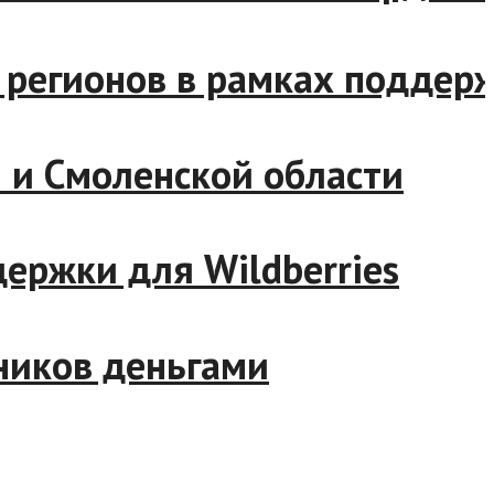
яда регионов в рамках подд
тии и Смоленской области
ддержки для Wildberries
удников деньгами