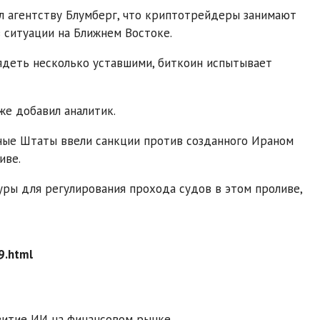
ил агентству Блумберг, что криптотрейдеры занимают
 ситуации на Ближнем Востоке.
ядеть несколько уставшими, биткоин испытывает
же добавил аналитик.
ные Штаты ввели санкции против созданного Ираном
иве.
ры для регулирования прохода судов в этом проливе,
9.html
витие ИИ на финансовом рынке