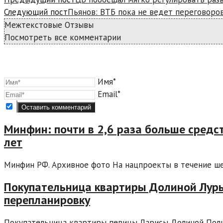
Следующий пост
Пьянов: ВТБ пока не ведет переговоров
Межтекстовые Отзывы
Посмотреть все комментарии
Имя*
Email*
Минфин: почти в 2,6 раза больше средс
лет
Минфин РФ. Архивное фото На нацпроекты в течение шест
Покупательница квартиры Долиной Лурь
перепланировку
Покупательница квартиры певицы Ларисы Долиной Пол