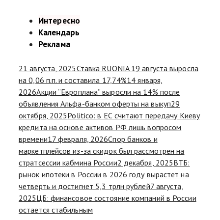
Интересно
Календарь
Реклама
21 августа, 2025
Ставка RUONIA 19 августа выросла
на 0,06 п.п. и составила 17,74%
14 января,
2026
Акции “Европлана” выросли на 14% после
объявления Альфа-банком оферты на выкуп
29
октября, 2025
Politico: в ЕС считают передачу Киеву
кредита на основе активов РФ лишь вопросом
времени
17 февраля, 2026
Спор банков и
маркетплейсов из-за скидок был рассмотрен на
стратсессии кабмина России
2 декабря, 2025
ВТБ:
рынок ипотеки в России в 2026 году вырастет на
четверть и достигнет 5,3 трлн рублей
7 августа,
2025
ЦБ: финансовое состояние компаний в России
остается стабильным