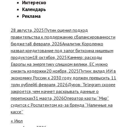
Интересно
Календарь
Реклама
28 августа, 2025
Путин оценил подход
правительства к поддержанию сбалансированности
бюджета
8 февраля, 2026
Аналитик Короленко
назвал кредитование под залог биткоина нишевым
продуктом
18 октября, 2025
Каммер: расходы
Европы на энергетику слишком велики, ЕС нужно
снизить издержки
20 ноября, 2025
Путин: вклад ИИ в
экономику России к 2030 году должен превысить 11
трлн рублей
6 февраля, 2026
Дуров: Telegram скорее
закроется, чем начнет раскрывать данные о
переписках
31 марта, 2026
Оператор карты “Мир”
судится с Роспатентом из-за бренда “Наличные на
кассе”
« Июл