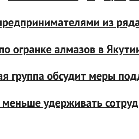
и с предпринимателями из р
р по огранке алмазов в Яку
чая группа обсудит меры по
ут меньше удерживать сотр