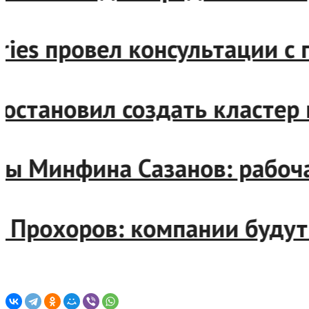
erries провел консультаци
 постановил создать класте
авы Минфина Сазанов: рабо
ерт Прохоров: компании буд