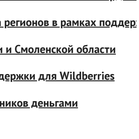
яда регионов в рамках подд
тии и Смоленской области
ддержки для Wildberries
удников деньгами