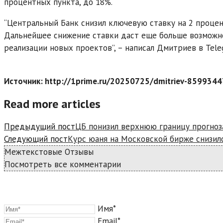
процентных пункта, до 18%.
“Центральный Банк снизил ключевую ставку на 2 процент
Дальнейшее снижение ставки даст еще больше возможно
реализации новых проектов”, – написал Дмитриев в Tele
Источник: http://1prime.ru/20250725/dmitriev-8599344
Read more articles
Предыдущий пост
ЦБ понизил верхнюю границу прогноз
Следующий пост
Курс юаня на Московской бирже снизилс
Межтекстовые Отзывы
Посмотреть все комментарии
Имя*
Email*