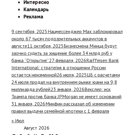
Интересно
Календарь
Реклама
9 сентября, 2025
Нацмессенджер Max заблокировал
около 67 тысяч подозрительных аккаунтов в
августе
11 октября, 2025
Бизнесмена Минца будут
заочно судить за хищение более 34 млрд руб у
банка “Открытие”
27 февраля, 2026
Raiffeisen Bank
International: стратегия в отношении России
остается неизменной
26 июля, 2025
ЦБ с расчетами
24 июля продал на внутреннем рынке юани на 9,8
миллиарда рублей
23 января, 2026
Векслер: иск
Трампа против банка JPMorgan не имеет оснований
31 января, 2026
Минфин рассказал об изменении
правил выдачи семейной ипотеки с 1 февраля
« Июл
Август 2026