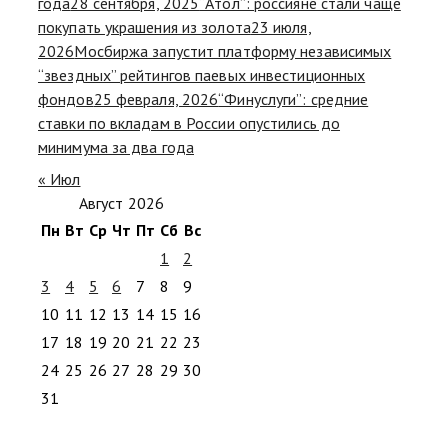
года
28 сентября, 2025
“Атол”: россияне стали чаще
покупать украшения из золота
23 июля,
2026
Мосбиржа запустит платформу независимых
“звездных” рейтингов паевых инвестиционных
фондов
25 февраля, 2026
“Финуслуги”: средние
ставки по вкладам в России опустились до
минимума за два года
« Июл
Август 2026
Пн
Вт
Ср
Чт
Пт
Сб
Вс
1
2
3
4
5
6
7
8
9
10
11
12
13
14
15
16
17
18
19
20
21
22
23
24
25
26
27
28
29
30
31