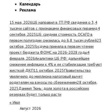
Календарь
Реклама
15 мая, 2026
ЦБ направил в ГП РФ сведения о 3,4
тысячи сайтов с признаками финансовых пирамид
4
сентября, 2025
ЦБ: средняя стоимость ОСАГО в
первом полугодии снизилась до 6,8 тысяч рублей
23
октября, 2025
Госдума приняла в первом чтении
проект бюджета ФОМС на 2026-2028 годы
4
февраля, 2026
Аналитики ЦБ РФ: дальнейшее
снижение инфляции к 4% и ее стабилизация требуют
жесткой ДКП
11 октября, 2025
Правительство
увеличило до миллиона налоговый вычет
родителям на взносы по сбережениям
28 октября,
2025
Даниил Тюнь: доля золота в российских
резервах будет только расти
« Июл
Август 2026